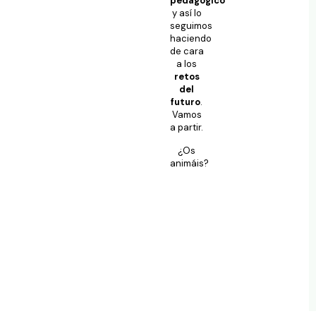
pedagógico
y así lo
seguimos
haciendo
de cara
a los
retos
del
futuro
.
Vamos
a partir.
¿Os
animáis?