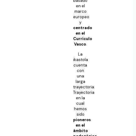
basado
en el
marco
europeo
y
centrado
en el
Currículo
Vasco
.
La
ikastola
cuenta
con
una
larga
trayectoria.
Trayectoria
en la
cual
hemos
sido
pioneros
en el
ámbito