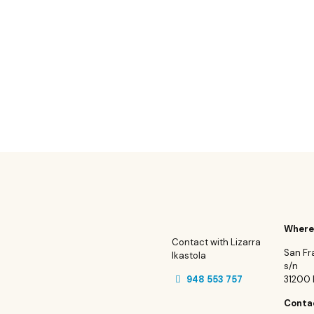
Where
Contact with Lizarra
San Fr
Ikastola
s/n
948 553 757
31200 E
Conta