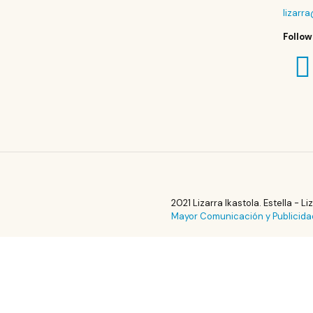
lizarr
Follow
2021 Lizarra Ikastola. Estella - L
Mayor Comunicación y Publicida