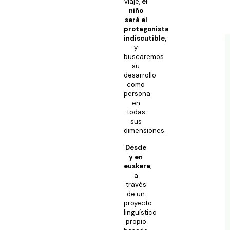
viaje,
el
niño
será el
protagonista
indiscutible,
y
buscaremos
su
desarrollo
como
persona
en
todas
sus
dimensiones.
Desde
y en
euskera
,
a
través
de un
proyecto
lingüístico
propio