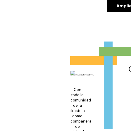
Amplia
Con
toda la
comunidad
de la
ikastola
como
compañera
de